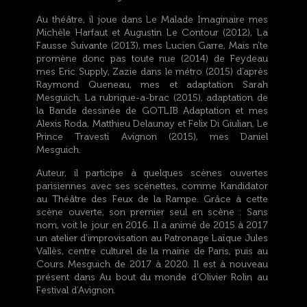
Au théâtre, il joue dans Le Malade Imaginaire mes
Michèle Harfaut et Augustin Le Contour (2012), La
Fausse Suivante (2013), mes Lucien Garre, Mais n’te
promène donc pas toute nue (2014) de Feydeau
mes Eric Supply, Zazie dans le métro (2015) d’après
Raymond Queneau, mes et adaptation Sarah
Mesguich, La rubrique-a-brac (2015), adaptation de
la Bande dessinée de GOTLIB Adaptation et mes
Alexis Roda, Matthieu Delaunay et Felix Di Giulian, Le
Prince Travesti Avignon (2015), mes Daniel
Mesguich.
Auteur, il participe à quelques scènes ouvertes
parisiennes avec ses scénettes, comme Kandidator
au Théâtre des Feux de la Rampe. Grâce à cette
scène ouverte, son premier seul en scène : Sans
nom, voit le jour en 2016. Il a animé de 2015 à 2017
un atelier d’improvisation au Patronage Laïque Jules
Vallès, centre culturel de la mairie de Paris, puis au
Cours Mesguich de 2017 à 2020. Il est à nouveau
présent dans Au bout du monde d’Olivier Rolin au
Festival d’Avignon.