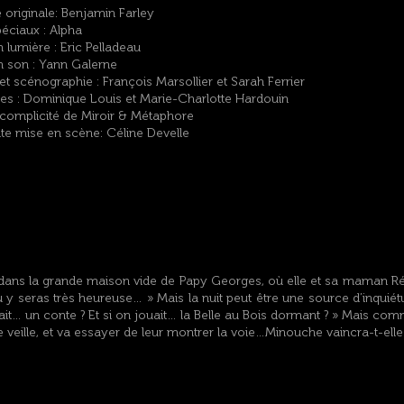
 originale: Benjamin Farley
péciaux : Alpha
 lumière : Eric Pelladeau
n son : Yann Galerne
t scénographie : François Marsollier et Sarah Ferrier
s : Dominique Louis et Marie-Charlotte Hardouin
 complicité de Miroir & Métaphore
nte mise en scène: Céline Develle
 dans la grande maison vide de Papy Georges, où elle et sa maman R
 y seras très heureuse… » Mais la nuit peut être une source d’inqui
ait… un conte ? Et si on jouait… la Belle au Bois dormant ? » Mais com
veille, et va essayer de leur montrer la voie…Minouche vaincra-t-elle 